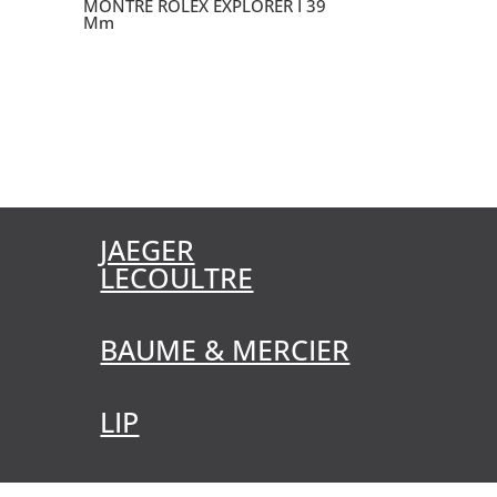
MONTRE ROLEX EXPLORER I 39
Mm
JAEGER
LECOULTRE
BAUME & MERCIER
LIP