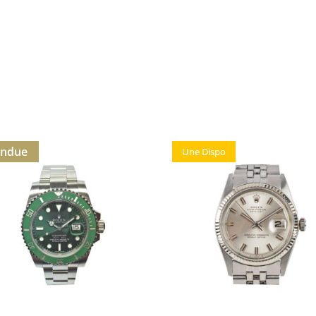
endue
Une Dispo