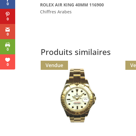
0
ROLEX AIR KING 40MM 116900
Chiffres Arabes
0
0
Produits similaires
0
Vendue
V
0