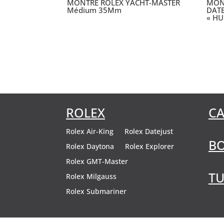
MONTRE ROLEX YACHT-MASTER
MON
Médium 35Mm
DATE
« HU
ROLEX
CA
Rolex Air-King
Rolex Datejust
B
Rolex Daytona
Rolex Explorer
Rolex GMT-Master
T
Rolex Milgauss
Rolex Submariner