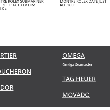
TRE ROLEX SUBMARINER
MONTRE ROLEX DATE JUST
 REF.116610 LV Dite
REF.1601
LK »
RTIER
OMEGA
Oméga Seamaster
OUCHERON
TAG HEUER
UDOR
MOVADO